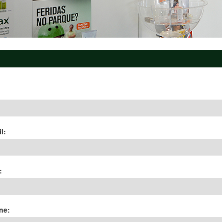
:
l:
:
ne: